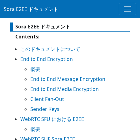
Sora E2EE ドキュメント
Sora E2EE ドキュメント
Contents:
このドキュメントについて
End to End Encryption
概要
End to End Message Encryption
End to End Media Encryption
Client Fan-Out
Sender Keys
WebRTC SFU における E2EE
概要
WebRTC SUF Sora E2EE