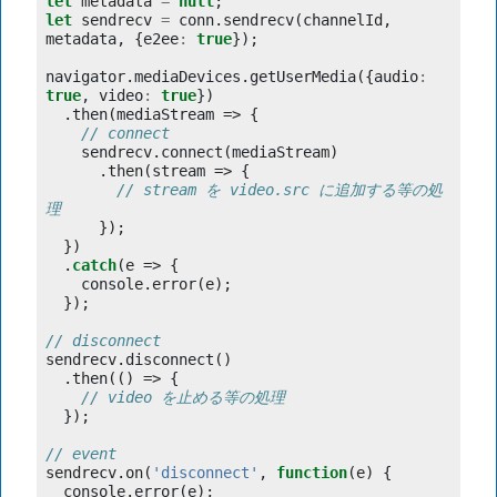
let
metadata
=
null
;
let
sendrecv
=
conn
.
sendrecv
(
channelId
,
metadata
,
{
e2ee
:
true
});
navigator
.
mediaDevices
.
getUserMedia
({
audio
:
true
,
video
:
true
})
.
then
(
mediaStream
=>
{
// connect
sendrecv
.
connect
(
mediaStream
)
.
then
(
stream
=>
{
// stream を video.src に追加する等の処
理
});
})
.
catch
(
e
=>
{
console
.
error
(
e
);
});
// disconnect
sendrecv
.
disconnect
()
.
then
(()
=>
{
// video を止める等の処理
});
// event
sendrecv
.
on
(
'disconnect'
,
function
(
e
)
{
console
.
error
(
e
);